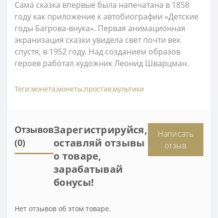
Сама сказка впервые была напечатана в 1858
году как приложение к автобиографии «Детские
годы Багрова-внука». Первая анимационная
экранизация сказки увидела свет почти век
спустя, в 1952 году. Над созданием образов
героев работал художник Леонид Шварцман.
Теги:
монета
,
монеты
,
простая
,
мультики
Зарегистрируйся,
Отзывов
Написать
оставляй отзывы
(0)
отзыв
о товаре,
зарабатывай
бонусы!
Нет отзывов об этом товаре.