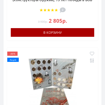
2
2 805р.
3 900р.
В КОРЗИНУ
-46%
Акция