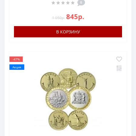
0
845р.
1 050р.
В КОРЗИНУ
-47%
Акция