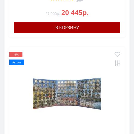
20 445р.
21 000р.
В КОРЗИНУ
-9%
Акция