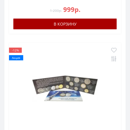
999р.
1 200р.
В КОРЗИНУ
-12%
Акция