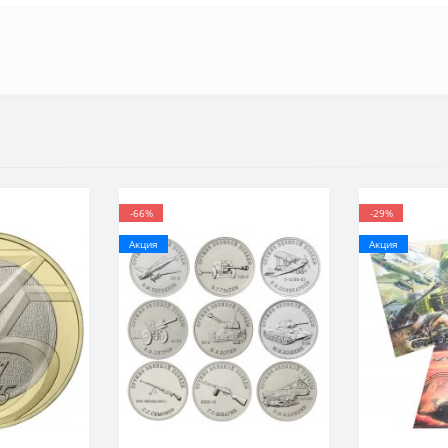
-66%
-29%
Акция
Акция