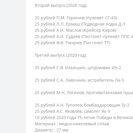
Второй выпуск (2020 год):
25 рублей П.М. Горюнов (пулемет СГ-43)
25 рублей Л.Л. Ермаш (Подводная лодка Д-3
25 рублей А.И. Маслов (Крейсер Киров)
25 рублей А.И. Судаев (Пистолет-пулемёт ППС-4
25 рублей Ф.В. Токарев (Пистолет ТТ)
Третий выпуск (2020 год):
25 рублей С.В. Ильюшин, штурмовик Ил-2
25 рублей С.А. Лавочкин, истребитель Ла-5
25 рублей М.Н. Логинов, противотанковая пушк
25 рублей А.Н. Туполев, бомбардировщик Ту-2
25 рублей А.С. Яковлев, самолет Як-9
10 рублей 2020 года 75-летие Победы в Велико
Материал : медно-никелевый сплав
Диаметр : 27 мм