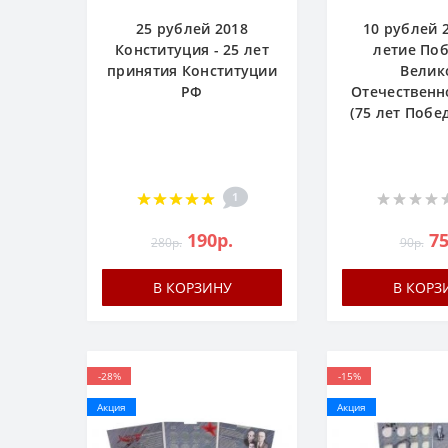
25 рублей 2018
10 рублей 2
Конституция - 25 лет
летие По
принятия Конституции
Велик
РФ
Отечественн
(75 лет Побе
1
190р.
75
280р.
90р.
В КОРЗИНУ
В КОРЗ
-28%
-15%
Акция
Акция