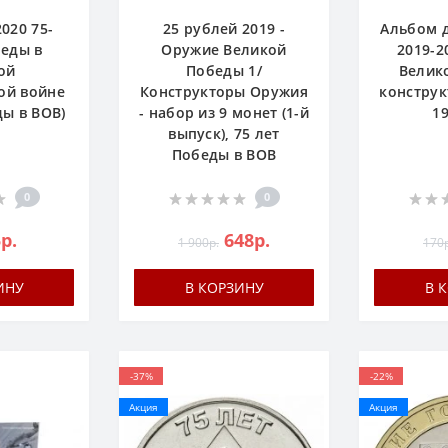
020 75-
25 рублей 2019 -
Альбом д
беды в
Оружие Великой
2019-2
ой
Победы 1/
Велик
ой войне
Конструкторы Оружия
конструк
ды в ВОВ)
- набор из 9 монет (1-й
1
выпуск), 75 лет
Победы в ВОВ
0
0
р.
648р.
1 900р.
170р
ИНУ
В КОРЗИНУ
В 
-37%
-22%
Акция
Акция