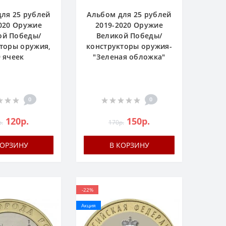
ля 25 рублей
Альбом для 25 рублей
020 Оружие
2019-2020 Оружие
ой Победы/
Великой Победы/
торы оружия,
конструкторы оружия-
9 ячеек
"Зеленая обложка"
0
0
120р.
150р.
.
170р.
КОРЗИНУ
В КОРЗИНУ
-22%
Акция