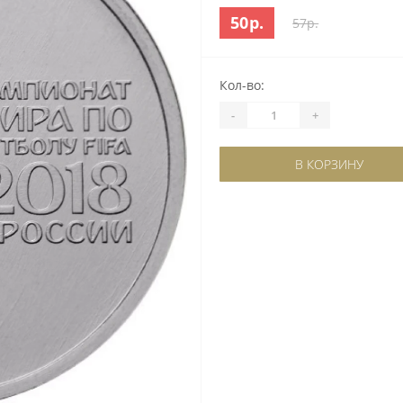
50р.
57р.
Кол-во:
-
+
В КОРЗИНУ