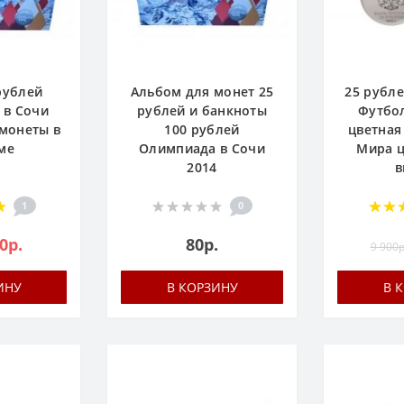
рублей
Альбом для монет 25
25 рубле
 в Сочи
рублей и банкноты
Футбол
 монеты в
100 рублей
цветная
ме
Олимпиада в Сочи
Мира ц
2014
в
1
0
0р.
80р.
9 900р
ИНУ
В КОРЗИНУ
В 