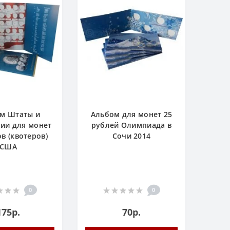
м Штаты и
Альбом для монет 25
ии для монет
рублей Олимпиада в
ов (квотеров)
Сочи 2014
США
0
0
175р.
70р.