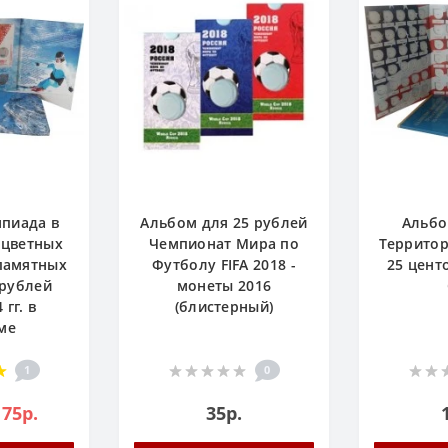
пиада в
Альбом для 25 рублей
Альбо
 цветных
Чемпионат Мира по
Территор
 памятных
Футболу FIFA 2018 -
25 цент
 рублей
монеты 2016
 гг. в
(блистерный)
ме
1
0
175р.
35р.