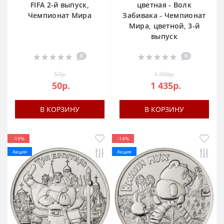
FIFA 2-й выпуск,
цветная - Волк
Чемпионат Мира
Забивака - Чемпионат
Мира, цветной, 3-й
выпуск
0
0
57р.
1 700р.
50р.
1 435р.
В КОРЗИНУ
В КОРЗИНУ
-19%
-14%
Акция
Акция