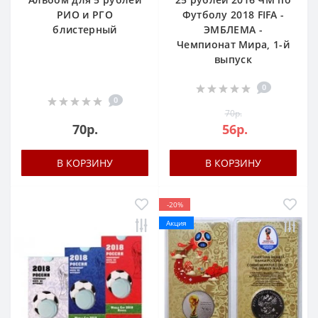
РИО и РГО
Футболу 2018 FIFA -
блистерный
ЭМБЛЕМА -
Чемпионат Мира, 1-й
выпуск
0
0
70р.
70р.
56р.
В КОРЗИНУ
В КОРЗИНУ
-20%
Акция