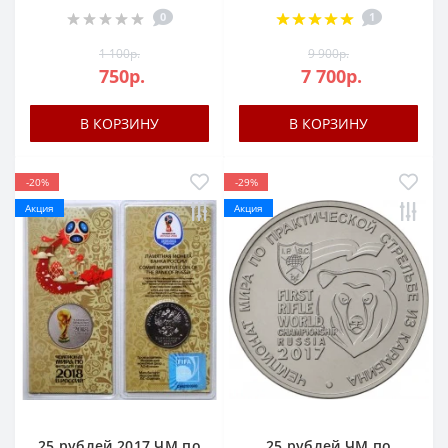
0
1
1 100р.
9 900р.
750р.
7 700р.
В КОРЗИНУ
В КОРЗИНУ
-20%
-29%
Акция
Акция
25 рублей 2017 ЧМ по
25 рублей ЧМ по