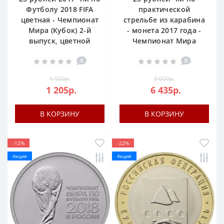
Футболу 2018 FIFA
практической
цветная - Чемпионат
стрельбе из карабина
Мира (Кубок) 2-й
- монета 2017 года -
выпуск, цветной
Чемпионат Мира
0
0
1 500р.
9 000р.
1 205р.
6 435р.
В КОРЗИНУ
В КОРЗИНУ
-12%
-22%
Акция
Акция