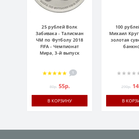
25 рублей Волк
100 рубле
Забивака - Талисман
Михаил Круг 
ЧМ по Футболу 2018
золотая су
FIFA - Чемпионат
банкн
Мира, 3-й выпуск
1
55р.
14
80р.
290р.
В КОРЗИНУ
В КОРЗ