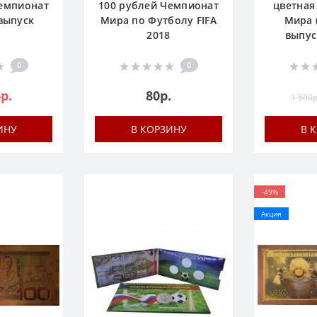
емпионат
100 рублей Чемпионат
цветная
 выпуск
Мира по Футболу FIFA
Мира 
2018
выпус
0
0
р.
80р.
1 500р
ИНУ
В КОРЗИНУ
В 
-49%
Акция