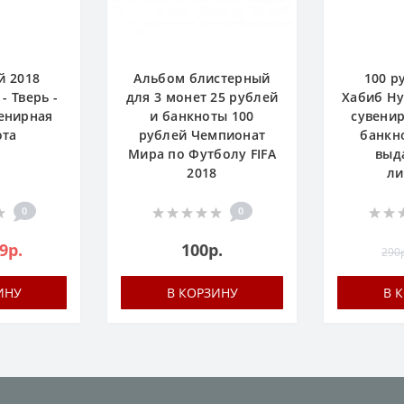
й 2018
Альбом блистерный
100 р
- Тверь -
для 3 монет 25 рублей
Хабиб Ну
венирная
и банкноты 100
сувенир
ота
рублей Чемпионат
банкно
Мира по Футболу FIFA
выд
2018
ли
0
0
9р.
100р.
290р
ИНУ
В КОРЗИНУ
В 