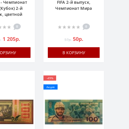
 - Чемпионат
FIFA 2-й выпуск,
(Кубок) 2-й
Чемпионат Мира
к, цветной
0
0
1 205р.
50р.
.
57р.
КОРЗИНУ
В КОРЗИНУ
-49%
Акция