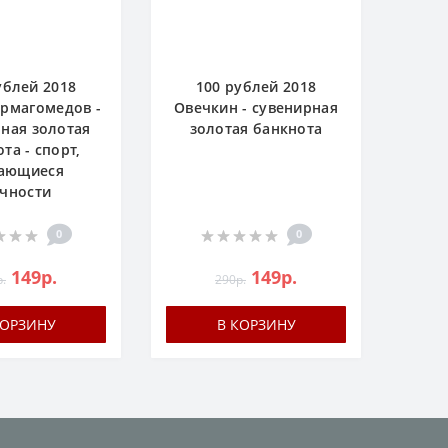
ублей 2018
100 рублей 2018
рмагомедов -
Овечкин - сувенирная
ная золотая
золотая банкнота
та - спорт,
ающиеся
чности
0
0
149р.
149р.
.
290р.
КОРЗИНУ
В КОРЗИНУ