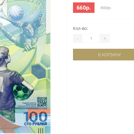
660р.
800р.
Кол-во:
-
+
В КОРЗИНУ