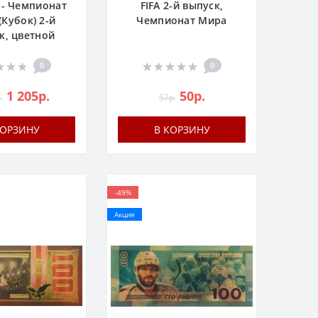
 - Чемпионат
FIFA 2-й выпуск,
(Кубок) 2-й
Чемпионат Мира
к, цветной
0
0
1 205р.
50р.
.
57р.
КОРЗИНУ
В КОРЗИНУ
-49%
Акция