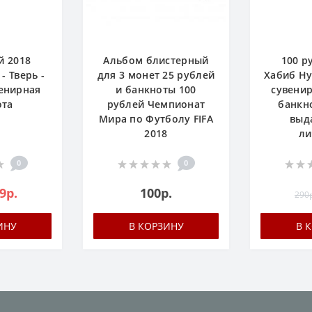
й 2018
Альбом блистерный
100 р
- Тверь -
для 3 монет 25 рублей
Хабиб Ну
венирная
и банкноты 100
сувенир
ота
рублей Чемпионат
банкно
Мира по Футболу FIFA
выд
2018
ли
0
0
9р.
100р.
290р
ИНУ
В КОРЗИНУ
В 