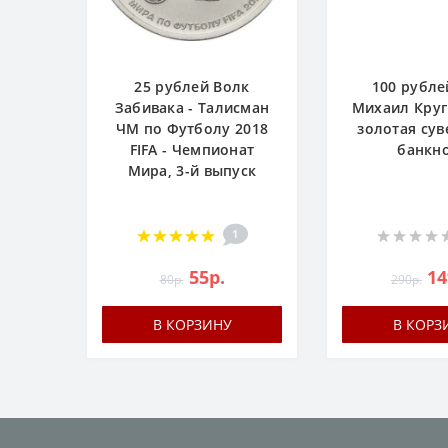
25 рублей Волк
100 рубле
Забивака - Талисман
Михаил Круг 
ЧМ по Футболу 2018
золотая су
FIFA - Чемпионат
банкн
Мира, 3-й выпуск
1
55р.
14
80р.
290р.
В КОРЗИНУ
В КОРЗ