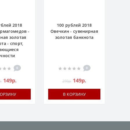
ублей 2018
100 рублей 2018
рмагомедов -
Овечкин - сувенирная
ная золотая
золотая банкнота
та - спорт,
ающиеся
чности
0
0
149р.
149р.
.
290р.
КОРЗИНУ
В КОРЗИНУ