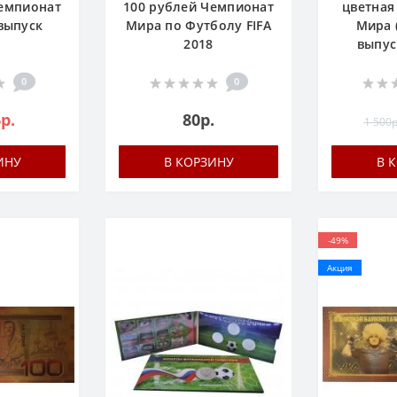
емпионат
100 рублей Чемпионат
цветная
 выпуск
Мира по Футболу FIFA
Мира 
2018
выпус
0
0
р.
80р.
1 500р
ИНУ
В КОРЗИНУ
В 
-49%
Акция