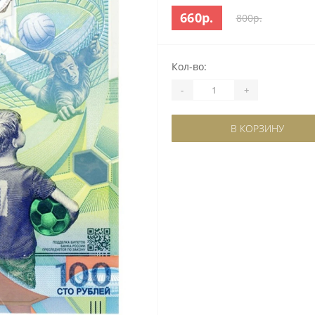
660р.
800р.
Кол-во:
-
+
В КОРЗИНУ