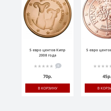
5 евро центов Кипр
5 евро центо
2008 года
0
70р.
45р
В КОРЗИНУ
В КОРЗ