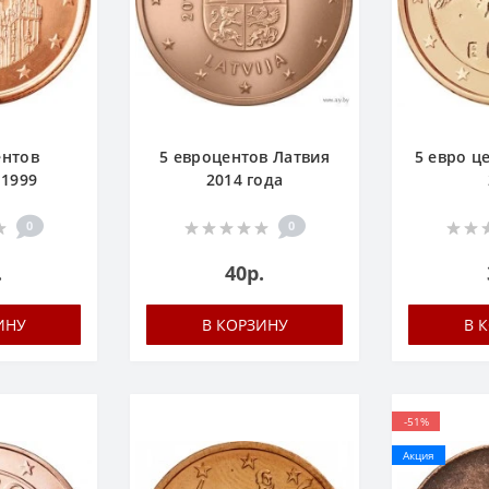
ентов
5 евроцентов Латвия
5 евро ц
 1999
2014 года
0
0
.
40р.
ИНУ
В КОРЗИНУ
В 
-51%
Акция