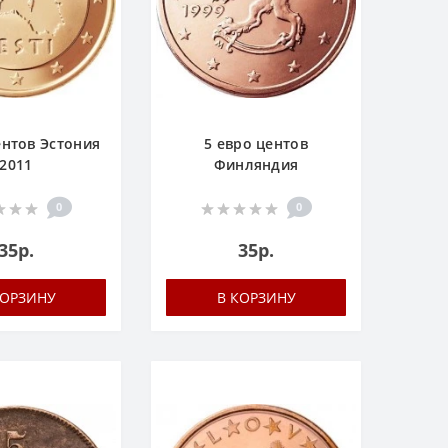
ентов Эстония
5 евро центов
2011
Финляндия
0
0
35р.
35р.
КОРЗИНУ
В КОРЗИНУ