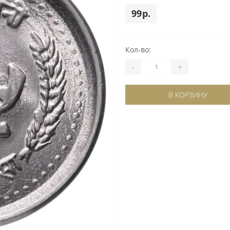
99р.
Кол-во:
-
+
В КОРЗИНУ