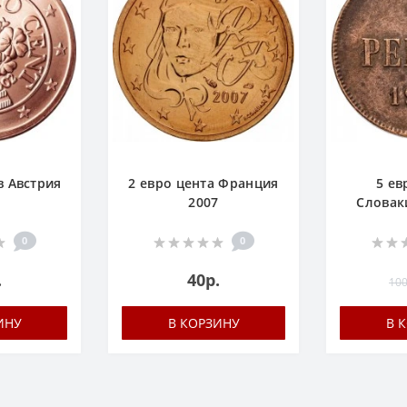
в Австрия
2 евро цента Франция
5 ев
2007
Словак
0
0
.
40р.
100
ИНУ
В КОРЗИНУ
В 