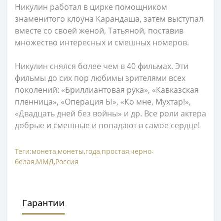
Никулин работал в цирке помощником
знаменитого клоуна Карандаша, затем выступал
вместе со своей женой, Татьяной, поставив
множество интересных и смешных номеров.
Никулин снялся более чем в 40 фильмах. Эти
фильмы до сих пор любимы зрителями всех
поколений: «Бриллиантовая рука», «Кавказская
пленница», «Операция Ы», «Ко мне, Мухтар!»,
«Двадцать дней без войны» и др. Все роли актера
добрые и смешные и попадают в самое сердце!
Теги:
монета
,
монеты
,
года
,
простая
,
черно-
белая
,
ММД
,
Россия
Гарантии