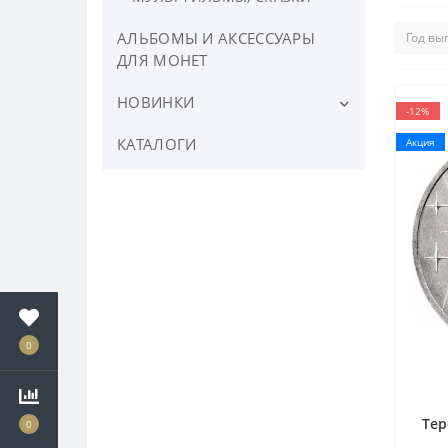
АЛЬБОМЫ И АКСЕССУАРЫ
ДЛЯ МОНЕТ
НОВИНКИ
-12%
КАТАЛОГИ
Новинки России
Акция
0
Тер
0
По