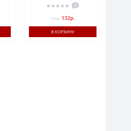
0
132р.
150р.
В КОРЗИНУ