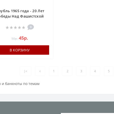
рубль 1965 года - 20 Лет
обеды Над Фашистской
Германией
0
45р.
50р.
В КОРЗИНУ
|<
<
1
2
3
4
5
 и банкноты по темам