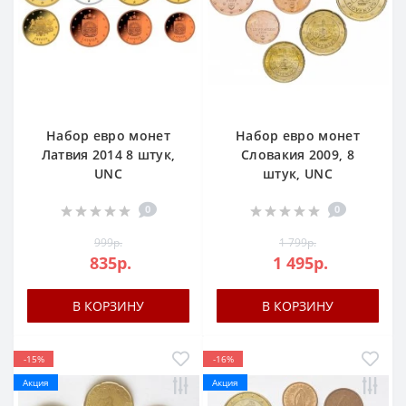
Набор евро монет
Набор евро монет
Латвия 2014 8 штук,
Словакия 2009, 8
UNC
штук, UNC
0
0
999р.
1 799р.
835р.
1 495р.
В КОРЗИНУ
В КОРЗИНУ
-15%
-16%
Акция
Акция