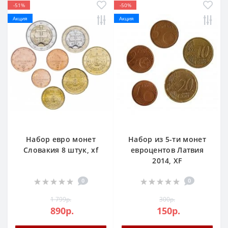
-51%
-50%
Акция
Акция
Набор евро монет
Набор из 5-ти монет
Словакия 8 штук, xf
евроцентов Латвия
2014, XF
0
0
1 799р.
300р.
890р.
150р.