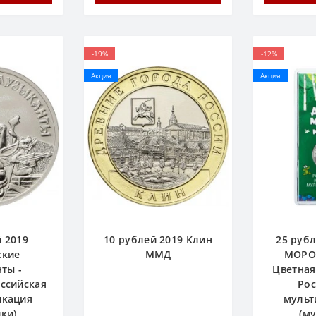
-19%
-12%
Акция
Акция
й 2019
10 рублей 2019 Клин
25 рубл
ские
ММД
МОРОЗ
ты -
Цветная
оссийская
Рос
икация
мульт
ки)
(м