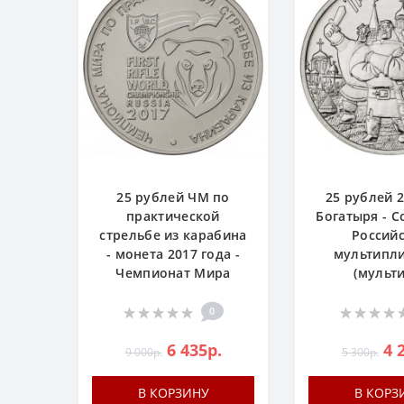
25 рублей ЧМ по
25 рублей 2
практической
Богатыря - С
стрельбе из карабина
Россий
- монета 2017 года -
мультипл
Чемпионат Мира
(мульти
0
6 435р.
4 
9 000р.
5 300р.
В КОРЗИНУ
В КОРЗ