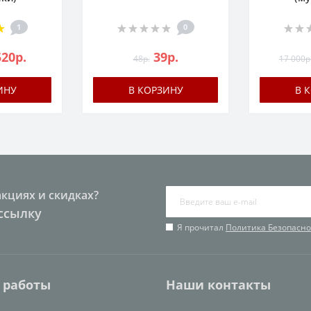
1
0
520р.
39р.
48р.
17 000р
ИНУ
В КОРЗИНУ
В 
акциях и скидках?
ссылку
Я прочитал
Политика Безопасно
 работы
Наши контакты