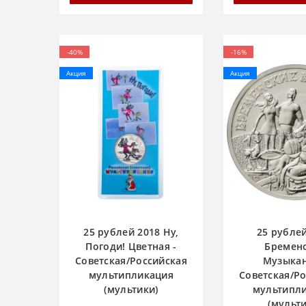
-40%
-16%
Акция
Акция
25 рублей 2018 Ну,
25 рубле
Погоди! Цветная -
Бремен
Советская/Российская
Музыкан
мультипликация
Советская/Р
(мультики)
мультипл
(мульти