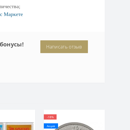
личества;
с Маркете
бонусы!
Написать отзыв
-18%
Акция