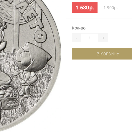
1 680р.
1 900р.
Кол-во:
-
+
В КОРЗИНУ