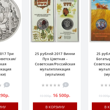
017 Три
25 рублей 2017 Винни
25 руб
оветская/
Пух Цветная -
Богатыр
ская
Советская/Российская
Советска
икация
мультипликация
мульт
ки)
(мультики)
(м
0
0
290р.
16 500р.
19 999р.
19 999р
ИНУ
В КОРЗИНУ
В 