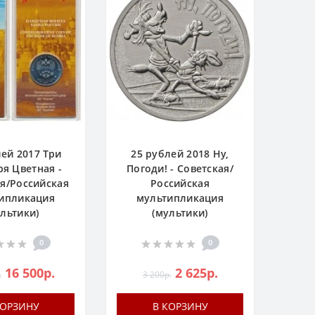
лей 2017 Три
25 рублей 2018 Ну,
я Цветная -
Погоди! - Советская/
я/Российская
Российская
ипликация
мультипликация
ультики)
(мультики)
0
0
16 500р.
2 625р.
.
3 200р.
КОРЗИНУ
В КОРЗИНУ