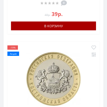
0
39р.
48р.
В КОРЗИНУ
-19%
Акция