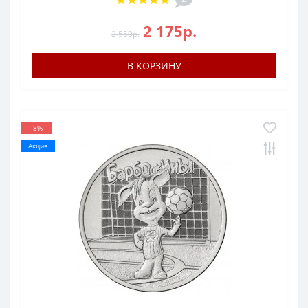
2 175р.
2 550р.
В КОРЗИНУ
-8%
Акция