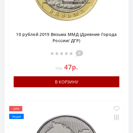
10 рублей 2019 Вязьма ММД (Древние Города
России/ ДГР)
0
47р.
55р.
В КОРЗИНУ
-28%
Акция