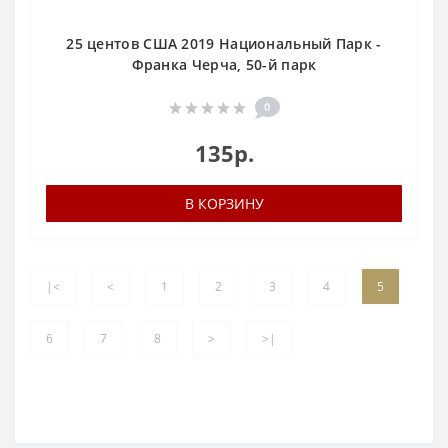
25 центов США 2019 Национальный Парк -
Франка Черча, 50-й парк
0
135р.
В КОРЗИНУ
|<
<
1
2
3
4
5
6
7
8
>
>|