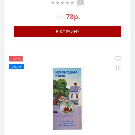
0
78р.
110р.
В КОРЗИНУ
-18%
Акция