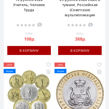
Учитель, Человек
тумане, Российская
Труда
(Cоветская)
мультипликация
0
0
190р.
450р.
108р.
388р.
В КОРЗИНУ
В КОРЗИНУ
-20%
-58%
Акция
Акция