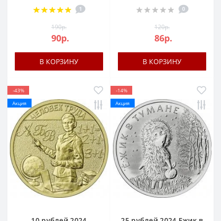
1
0
190р.
120р.
90р.
86р.
В КОРЗИНУ
В КОРЗИНУ
-43%
-14%
Акция
Акция
10 рублей 2024
25 рублей 2024 Ежик в