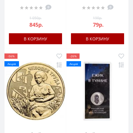
0
0
1 050р.
190р.
845р.
79р.
В КОРЗИНУ
В КОРЗИНУ
-56%
-26%
Акция
Акция