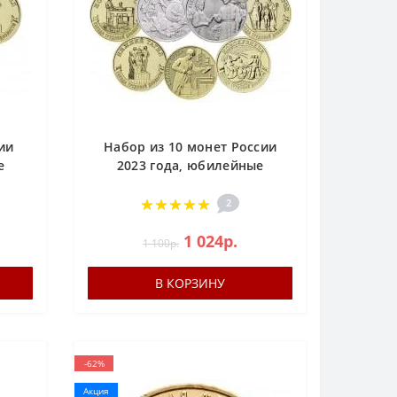
ии
Набор из 10 монет России
е
2023 года, юбилейные
0
монеты номиналом 10 и 25
рублей
2
1 024р.
1 100р.
В КОРЗИНУ
-62%
Акция