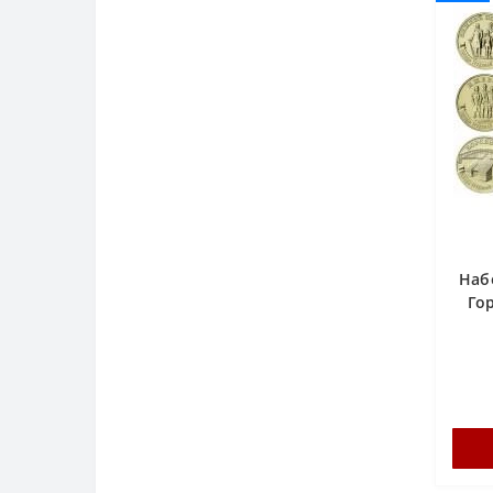
Наб
Го