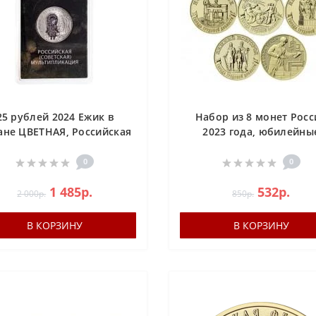
25 рублей 2024 Ежик в
Набор из 8 монет Росс
ане ЦВЕТНАЯ, Российская
2023 года, юбилейны
ветская) мультипликация
монеты номиналом 1
рублей
0
0
1 485р.
532р.
2 000р.
850р.
В КОРЗИНУ
В КОРЗИНУ