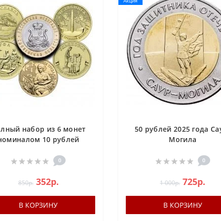
Акция
лный набор из 6 монет
50 рублей 2025 года Са
номиналом 10 рублей
Могила
России за 2025 год
0
0
352р.
725р.
850р.
1 000р.
В КОРЗИНУ
В КОРЗИНУ