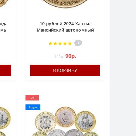
рода
10 рублей 2024 Ханты-
рмь,
Мансийский автономный
ск
округ – Югра, ММД,
(Российская Федерация)
1
90р.
190р.
В КОРЗИНУ
-7%
Акция