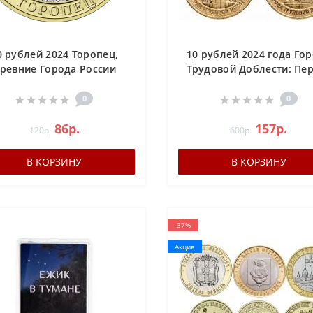
0 рублей 2024 Торопец,
10 рублей 2024 года Го
ревние Города России
Трудовой Доблести: Пе
Самара, Саратов, Том
0
0
86р.
157р.
120р.
600р.
В КОРЗИНУ
В КОРЗИНУ
-37%
Акция