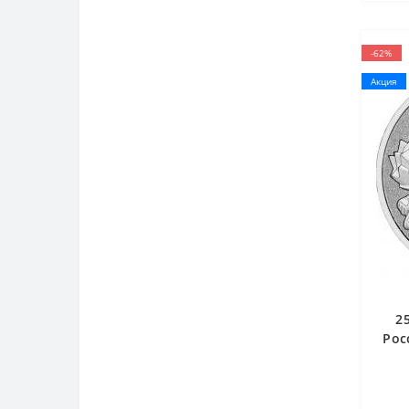
-62%
Акция
2
Рос