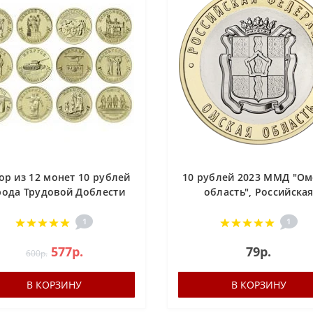
ор из 12 монет 10 рублей
10 рублей 2023 ММД "Ом
рода Трудовой Доблести
область", Российска
2021-2023 гг..
Федерация
1
1
577р.
79р.
600р.
В КОРЗИНУ
В КОРЗИНУ