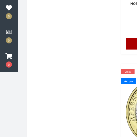
но
0
0
0
-28%
Акция