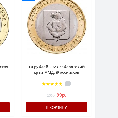
ская
10 рублей 2023 Хабаровский
я
край ММД, (Российская
Федерация)
1
99р.
259р.
В КОРЗИНУ