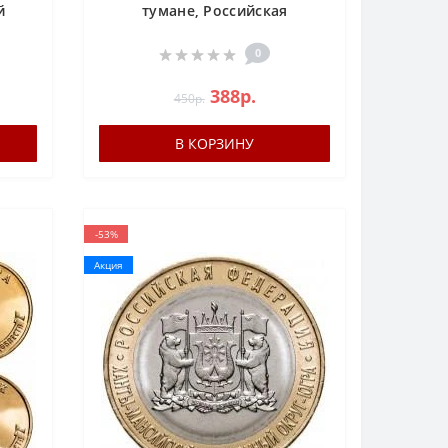
й
тумане, Российская
(Cоветская) мультипликация
0
388р.
450р.
В КОРЗИНУ
-53%
Акция