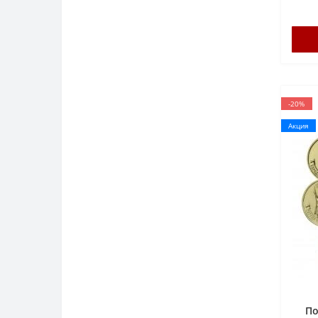
-20%
Акция
По