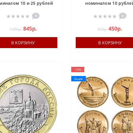
миналом 10 и 25 рублей
номиналом 10 рубле
России за 2024 год
России за 2024 год
0
0
845р.
450р.
1 050р.
850р.
В КОРЗИНУ
В КОРЗИНУ
-74%
Акция