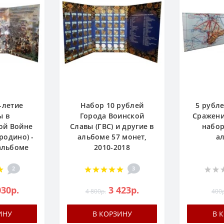
-летие
Набор 10 рублей
5 рубл
ы в
Города Воинской
Сражени
ой Войне
Славы (ГВС) и другие в
набор
родино) -
альбоме 57 монет,
а
 альбоме
2010-2018
2
3
030р.
3 423р.
4 800р.
400р
ИНУ
В КОРЗИНУ
В 