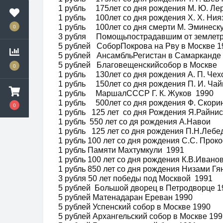
1 рубль 175лет со дня рождения М. Ю. 
1 рубль 100лет со дня рождения Х. Х. Ния
0
1 рубль 100лет со дня смерти М. Эминес
3 рубля Помощьпострадавшим от землет
5 рублей СоборПокрова на Рву в Москве 1
5 рублей АнсамбльРегистан в Самаркан
5 рублей Благовещенскийсобор в Моск
0
1 рубль 130лет со дня рождения А. П. Чех
1 рубль 150лет со дня рождения П. И. Ч
1 рубль МаршалСССР Г. К. Жуков 1990
1 рубль 500лет со дня рождения Ф. Скор
0
1 рубль 125 лет со дня Рождения Я.Райн
1 рубль 550 лет со дя рождения А.Наво
1 рубль 125 лет со дня рождения П.Н.Леб
1 рубль 100 лет со дня рождения С.С. Прок
1 рубль Памяти Махтумкули 1991
1 рубль 100 лет со дня рождения К.В.Ивано
1 рубль 850 лет со дня рождения Низами Г
3 рубля 50 лет победы под Москвой 1991
5 рублей Большой дворец в Петродворце 1
5 рублей Матенадаран Ереван 1990
5 рублей Успенский собор в Москве 1990
5 рублей Архангельский собор в Москве 199