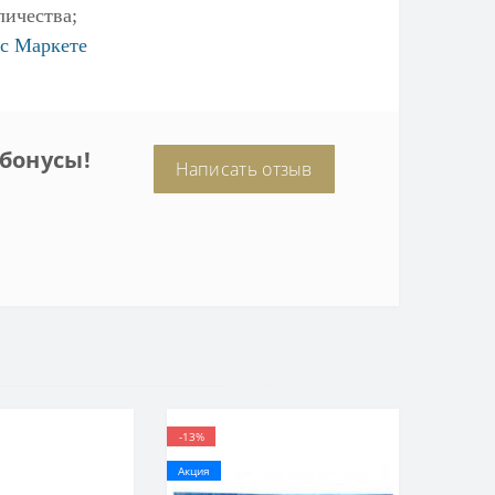
личества;
с Маркете
бонусы!
Написать отзыв
-13%
Акция