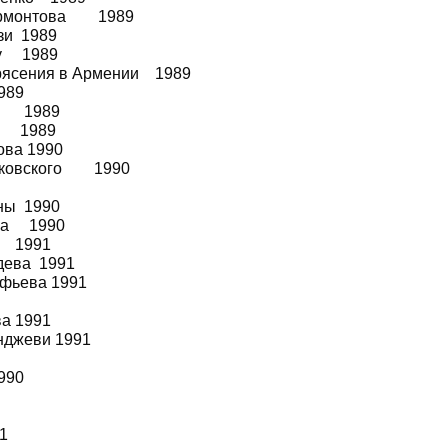
Лермонтова 1989
зи 1989
ку 1989
рясения в Армении 1989
989
де 1989
ве 1989
ова 1990
айковского 1990
ины 1990
иса 1990
и 1991
едева 1991
офьева 1991
ва 1991
янджеви 1991
990
1