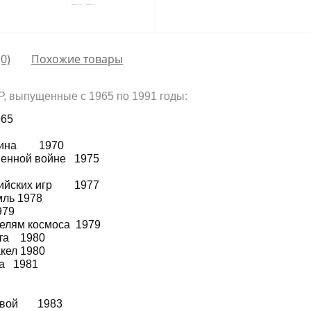
0)
Похожие товары
, выпущенные с 1965 по 1991 годы:
965
Ленина 1970
венной войне 1975
пийских игр 1977
мль 1978
979
елям космоса 1979
ета 1980
кел 1980
на 1981
шковой 1983