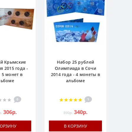
ей Крымские
Набор 25 рублей
я 2015 года -
Олимпиада в Сочи
 5 монет в
2014 года - 4 монеты в
льбоме
альбоме
0
1
306р.
340р.
.
390р.
КОРЗИНУ
В КОРЗИНУ