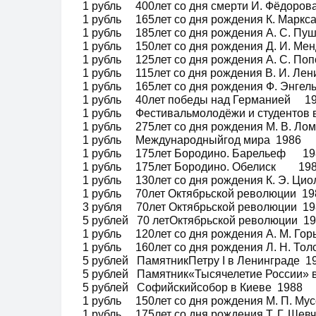
1 рубль 400лет со дня смерти И. Фёдоро
1 рубль 165лет со дня рождения К. Марк
1 рубль 185лет со дня рождения А. С. П
1 рубль 150лет со дня рождения Д. И. Ме
1 рубль 125лет со дня рождения А. С. Поп
1 рубль 115лет со дня рождения В. И. 
1 рубль 165лет со дня рождения Ф. Энгел
1 рубль 40лет победы над Германией 1
1 рубль Фестивальмолодёжи и студентов 
1 рубль 275лет со дня рождения М. В. Ло
1 рубль Международныйгод мира 1986
1 рубль 175лет Бородино. Барельеф 19
1 рубль 175лет Бородино. Обелиск 19
1 рубль 130лет со дня рождения К. Э. Ц
1 рубль 70лет Октябрьской революции 19
3 рубля 70лет Октябрьской революции 19
5 рублей 70 летОктябрьской революции 1
1 рубль 120лет со дня рождения А. М. Го
1 рубль 160лет со дня рождения Л. Н. Т
5 рублей ПамятникПетру I в Ленинграде 1
5 рублей Памятник«Тысячелетие России»
5 рублей Софийскийсобор в Киеве 1988
1 рубль 150лет со дня рождения М. П. М
1 рубль 175лет со дня рождения Т. Г. Ше