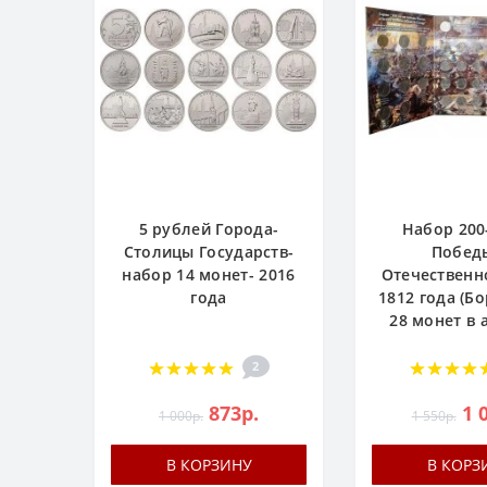
5 рублей Города-
Набор 200
Столицы Государств-
Побед
набор 14 монет- 2016
Отечественн
года
1812 года (Бо
28 монет в
2
873р.
1 
1 000р.
1 550р.
В КОРЗИНУ
В КОРЗ