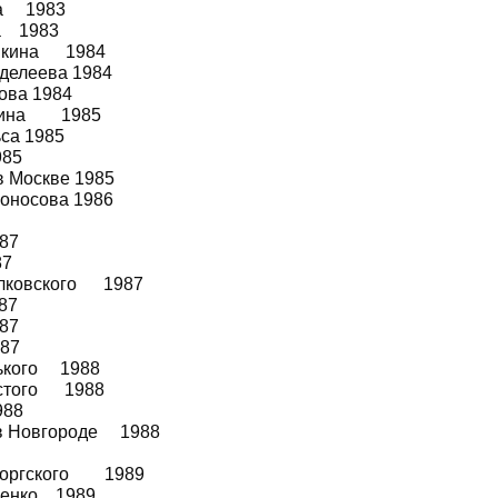
ва 1983
са 1983
ушкина 1984
нделеева 1984
ова 1984
Ленина 1985
ьса 1985
985
в Москве 1985
моносова 1986
87
87
иолковского 1987
87
87
987
рького 1988
олстого 1988
988
 в Новгороде 1988
усоргского 1989
вченко 1989