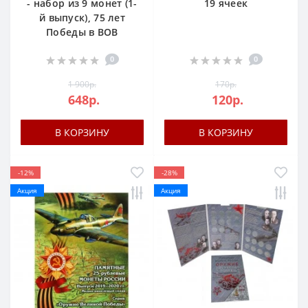
- набор из 9 монет (1-
19 ячеек
й выпуск), 75 лет
Победы в ВОВ
0
0
1 900р.
170р.
648р.
120р.
В КОРЗИНУ
В КОРЗИНУ
-12%
-28%
Акция
Акция