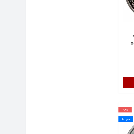
о
ф
-22%
Акция