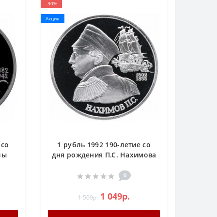
-30%
Акция
 со
1 рубль 1992 190-летие со
лы
дня рождения П.С. Нахимова
PROOF
0
1 049р.
1 500р.