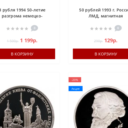
3 рубля 1994 50-летие
50 рублей 1993 г. Росс
разгрома немецко-
ЛМД, магнитная
фашистских войск под
Ленинградом PROOF
0
0
1 199р.
129р.
1 500р.
290р.
В КОРЗИНУ
В КОРЗИНУ
-20%
Акция