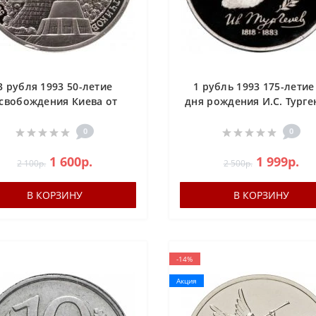
3 рубля 1993 50-летие
1 рубль 1993 175-летие
свобождения Киева от
дня рождения И.С. Турге
ашистских захватчиков
PROOF
PROOF
0
0
1 600р.
1 999р.
2 100р.
2 500р.
В КОРЗИНУ
В КОРЗИНУ
-14%
Акция