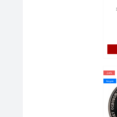
ФУТБОЛ FIFA 2018
Банкноты Африки
КРЫМ
Банкноты Австралии и Океании
МУЛЬТФИЛЬМЫ, СКАЗКИ
-24%
Акция