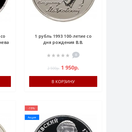
 со
1 рубль 1993 100-летие со
нева
дня рождения В.В.
Маяковского (Маяковский)
UNC
0
1 950р.
2 500р.
В КОРЗИНУ
-19%
Акция