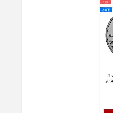
-17%
Акция
1 
дня