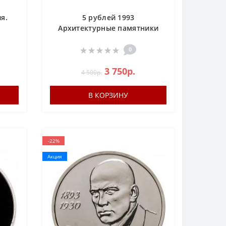
ия.
5 рублей 1993
Архитектурные памятники
древнего Мерва
(Туркменистан) UNC
0
3 750р.
4 500р.
В КОРЗИНУ
-22%
Акция