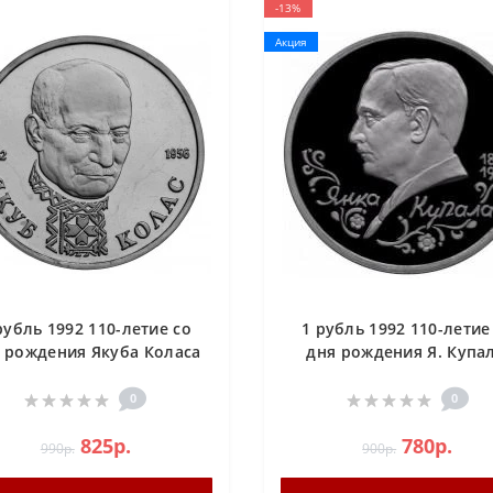
-13%
Акция
рубль 1992 110-летие со
1 рубль 1992 110-летие
 рождения Якуба Коласа
дня рождения Я. Купа
Proof
PROOF (Янка Купала)
0
0
825р.
780р.
990р.
900р.