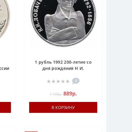
1 рубль 1992 200-летие со
ссии
дня рождения Н И.
 UNC
Лобачевского PROOF
(Лобачевский)
0
889р.
1 100р.
В КОРЗИНУ