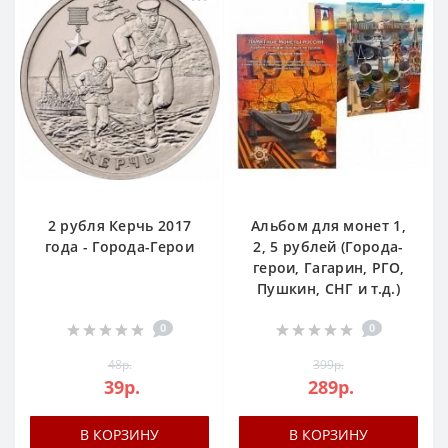
2 рубля Керчь 2017
Альбом для монет 1,
года - Города-Герои
2, 5 рублей (Города-
герои, Гагарин, РГО,
Пушкин, СНГ и т.д.)
0
0
48р.
399р.
39р.
289р.
В КОРЗИНУ
В КОРЗИНУ