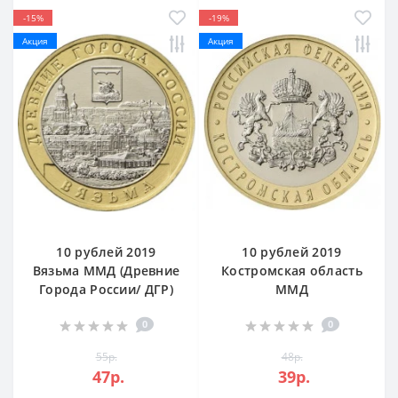
-15%
-19%
Акция
Акция
10 рублей 2019
10 рублей 2019
Вязьма ММД (Древние
Костромская область
Города России/ ДГР)
ММД
0
0
55р.
48р.
47р.
39р.