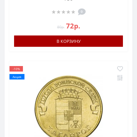
0
72р.
80р.
В КОРЗИНУ
-10%
Акция