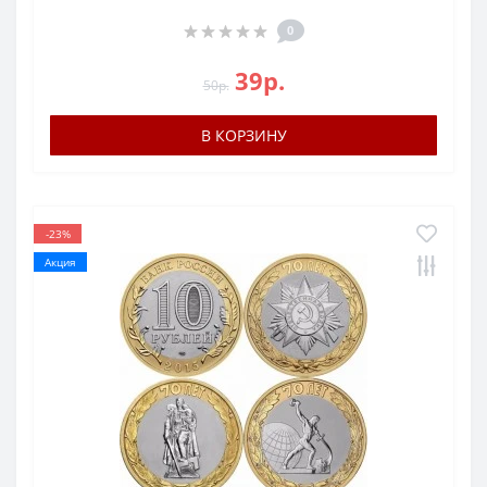
0
39р.
50р.
В КОРЗИНУ
-23%
Акция