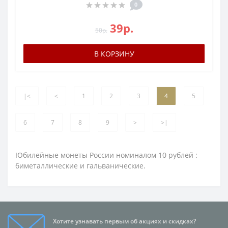
0
39р.
50р.
В КОРЗИНУ
|<
<
1
2
3
4
5
6
7
8
9
>
>|
Юбилейные монеты России номиналом 10 рублей :
биметаллические и гальванические.
Хотите узнавать первым об акциях и скидках?