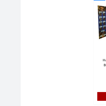
Н
В
дру