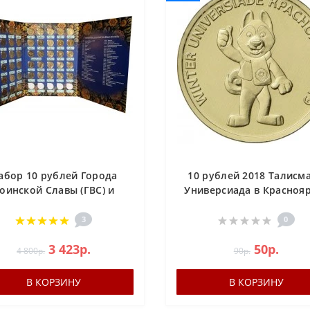
абор 10 рублей Города
10 рублей 2018 Талисма
оинской Славы (ГВС) и
Универсиада в Красноя
гие в альбоме 57 монет,
2019 года - U-Лайка
2010-2018
3
0
3 423р.
50р.
4 800р.
90р.
В КОРЗИНУ
В КОРЗИНУ