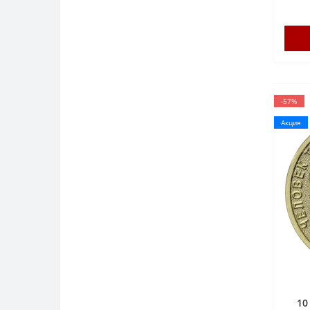
-57%
Акция
10