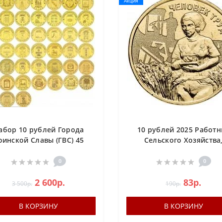
Акция
абор 10 рублей Города
10 рублей 2025 Работн
оинской Славы (ГВС) 45
Сельского Хозяйства
монет
Человек Труда
0
0
2 600р.
83р.
3 500р.
190р.
В КОРЗИНУ
В КОРЗИНУ