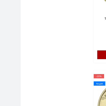
Ирк
-20%
Акция