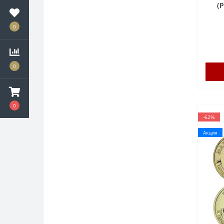
(
0
0
0
-62%
Акция