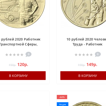
0 рублей 2020 Работник
10 рублей 2020 Челов
Транспортной Сферы,
Труда - Работник
Человек Труда
металлургической
промышленности/ Стал
0
0
120р.
149р.
150р.
190р.
В КОРЗИНУ
В КОРЗИНУ
-44%
Акция