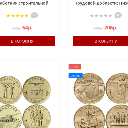
Работник строительной
Трудовой Доблести: Ни
сферы), Человек Труда
Тагил, Нижний Новгор
Новосибирск, Новокузне
1
0
набор из 4-х монет, 3
64р.
206р.
выпуск
150р.
600р.
В КОРЗИНУ
В КОРЗИНУ
-13%
Акция