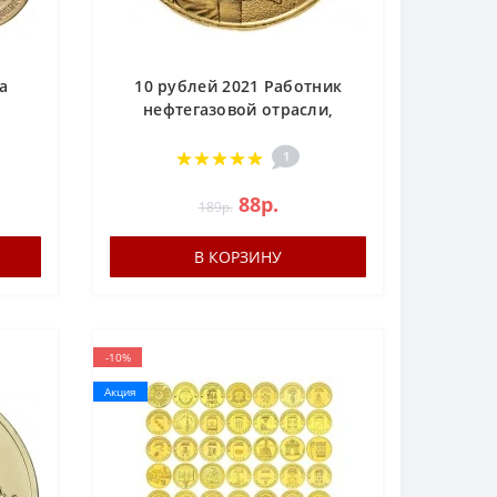
а
10 рублей 2021 Работник
нефтегазовой отрасли,
г,
Человек Труда (Нефтяник)
 4-х
1
88р.
189р.
В КОРЗИНУ
-10%
Акция