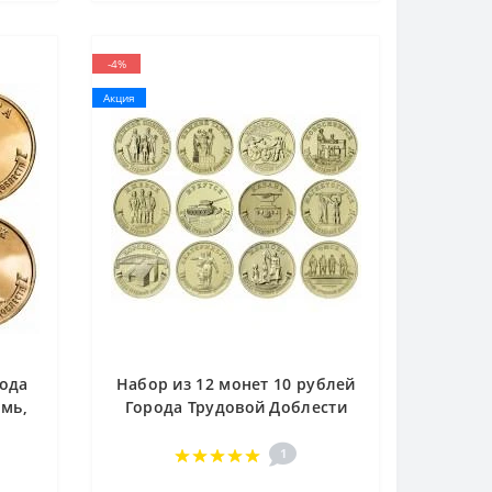
-4%
Акция
рода
Набор из 12 монет 10 рублей
рмь,
Города Трудовой Доблести
ск
2021-2023 гг..
1