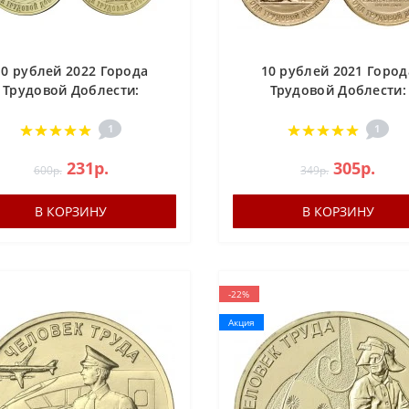
10 рублей 2022 Города
10 рублей 2021 Город
Трудовой Доблести:
Трудовой Доблести:
Магнитогорск, Казань,
Боровичи, Екатеринбур
утск, Ижевск - набор из
Иваново, Омск - набор из
1
1
4-х монет, 2-й выпуск
монет, 1-й выпуск
231р.
305р.
600р.
349р.
В КОРЗИНУ
В КОРЗИНУ
-22%
Акция