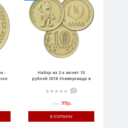
н -
Набор из 2-х монет 10
рске
рублей 2018 Универсиада в
Красноярске 2019: Талисман
и Логотип
0
99р.
155р.
В КОРЗИНУ