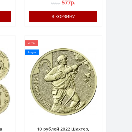
577р.
600р.
В КОРЗИНУ
-78%
Акция
а
10 рублей 2022 Шахтер,