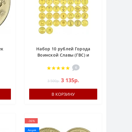
ек
Набор 10 рублей Города
Воинской Славы (ГВС) и
другие 57 монет, 2010-2018
евар
6
3 135р.
3 500р.
В КОРЗИНУ
-36%
Акция