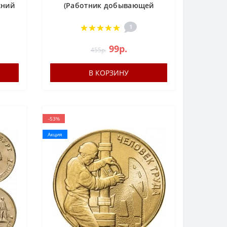
жний
(Работник добывающей
од,
промышленности) - Человек
цк -
Труда
1
-й
99р.
455р.
В КОРЗИНУ
-53%
Акция