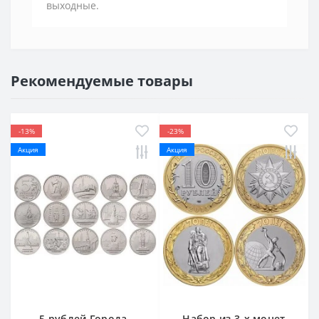
выходные.
Рекомендуемые товары
-13%
-23%
Акция
Акция
5 рублей Города-
Набор из 3-х монет