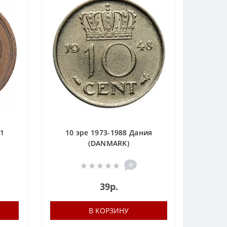
21
10 эре 1973-1988 Дания
(DANMARK)
0
39р.
В КОРЗИНУ