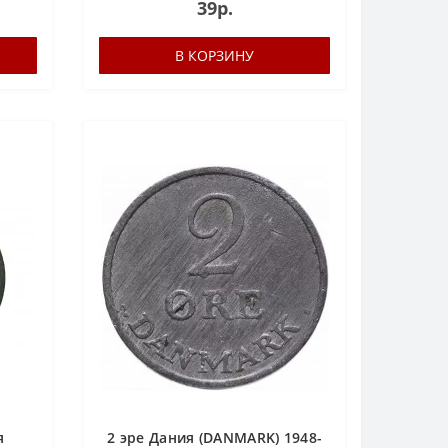
39р.
В КОРЗИНУ
я
2 эре Дания (DANMARK) 1948-