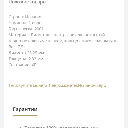
Похожие товары
Страна: Испания
Номинал: 1 евро
Год выпуска: 2001
Материал: Би-металл: центр - никель покрытый
медно-никелевым сплавом, кольцо - никелевая латунь
Вес: 7,5
г
Диаметр 23,25 мм
Толщина: 2,33
мм
Состояние: XF
Теги:
Купить
,
монета
,
1 евро
,
монеты
,
Испании
,
Евро
Гарантии
Гарантия 100% подлинности: мы