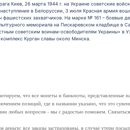
рага Киев, 26 марта 1944 г. на Украине советские вой
 наступление в Белоруссии, 3 июля Красная армия вошл
ч фашистских захватчиков. На марке № 161 – боевые д
льптурного мемориала на Пискаревском кладбище в Сан
стным советским воинам-освободителям Украины» в Уж
 комплекс Курган славы около Минска.
антируем, что все монеты и банкноты, представленные н
ючением позиций, где в названии указано, что это сувен
нии любых вопросов - мы с радостью поможем. Связаться
м деньги: все заказы застрахованы, в случае утери пос