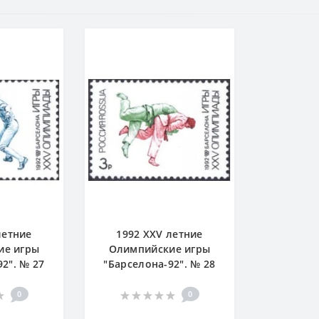
летние
1992 XXV летние
ие игры
Олимпийские игры
2". № 27
"Барселона-92". № 28
0
0