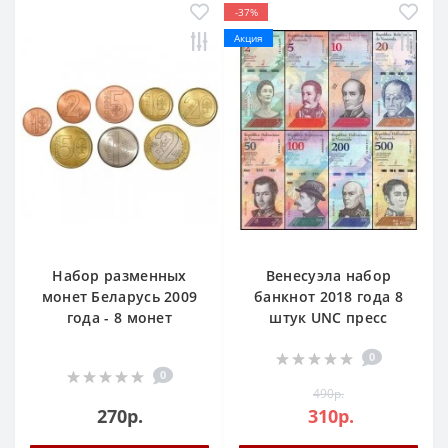
-37%
Акция
Набор разменных
Венесуэла набор
монет Беларусь 2009
банкнот 2018 года 8
года - 8 монет
штук UNC пресс
0
0
490р.
270р.
310р.