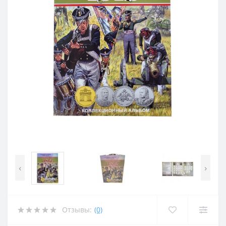
‹
›
Отзывы:
(0)