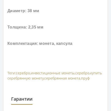
Диаметр: 38 мм
Толщина: 2,35 мм
Комплектация: монета, капсула
Теги:
серебро
,
инвестиционные монеты
,
серебро
,
купить
серебрянную монету
,
серебрянная монета
,
пруф
Гарантии