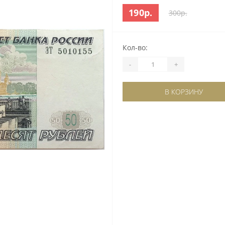
190р.
300р.
Кол-во:
-
+
В КОРЗИНУ