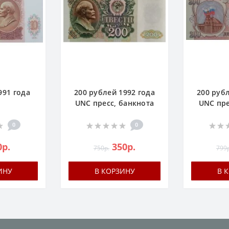
991 года
200 рублей 1992 года
200 руб
UNC пресс, банкнота
UNC пре
0
0
0р.
350р.
750р.
799р
ИНУ
В КОРЗИНУ
В 