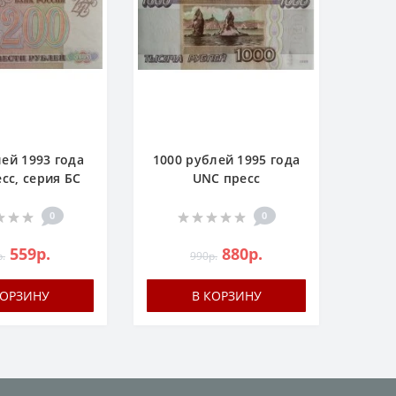
лей 1993 года
1000 рублей 1995 года
сс, серия БС
UNC пресс
0
0
559р.
880р.
.
990р.
КОРЗИНУ
В КОРЗИНУ