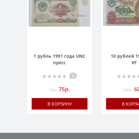
1 рубль 1991 года UNC
10 рублей 1
пресс
XF
0
75р.
6
90р.
100р.
В КОРЗИНУ
В КОРЗ