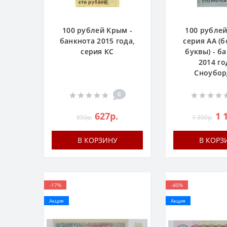
100 рублей Крым -
100 рублей
банкнота 2015 года,
серия AA (
серия КС
буквы) - б
2014 го
Сноубор
0
627р.
1 
850р.
1 350р.
В КОРЗИНУ
В КОРЗ
-17%
-40%
Акция
Акция