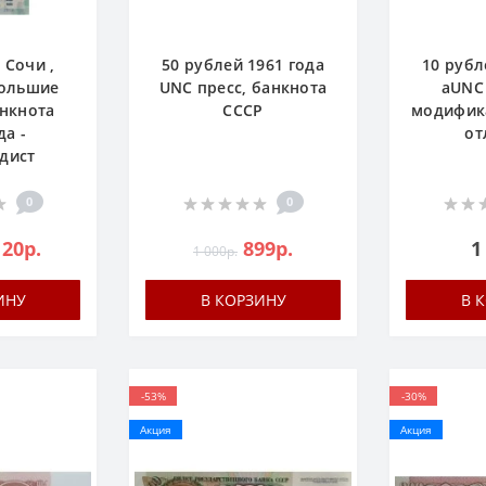
 Сочи ,
50 рублей 1961 года
10 рубл
большие
UNC пресс, банкнота
аUNC 
анкнота
СССР
модифик
да -
от
дист
0
0
120р.
899р.
1
1 000р.
ИНУ
В КОРЗИНУ
В 
-53%
-30%
Акция
Акция