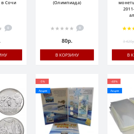
 в Сочи
(Олимпиада)
монеты
4
2011-
а
0
0
.
80р.
3 420р
ИНУ
В КОРЗИНУ
В 
-5%
-48%
Акция
Акция