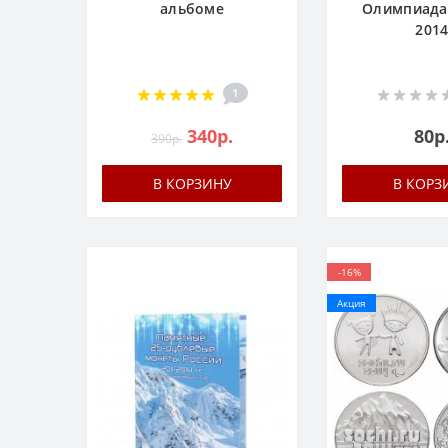
альбоме
Олимпиада
201
1
340р.
80р
390р.
В КОРЗИНУ
В КОРЗ
-16%
Акция