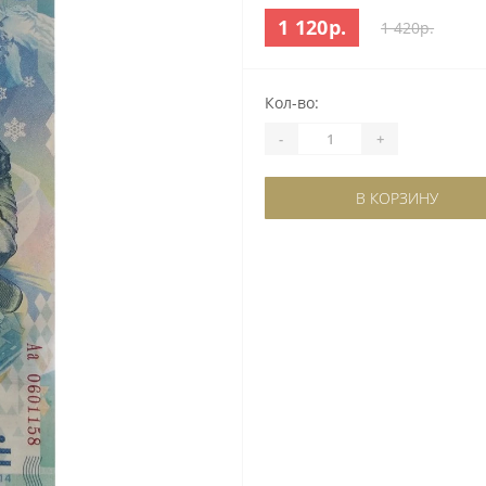
1 120р.
1 420р.
Кол-во:
-
+
В КОРЗИНУ