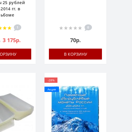
 25 рублей
2014 гг. в
льбоме
1
0
3 175р.
70р.
.
КОРЗИНУ
В КОРЗИНУ
-28%
Акция