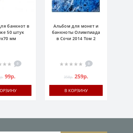
ля банкнот в
Альбом для монет и
ке 50 штук
банкноты Олимпиада
0х70 мм
в Сочи 2014 Том 2
0
0
99р.
259р.
р.
358р.
КОРЗИНУ
В КОРЗИНУ