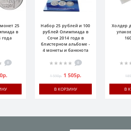
 монет 25
Набор 25 рублей и 100
Холдер д
мпиада в
рублей Олимпиада в
упаков
4 года
Сочи 2014 года в
16
блистерном альбоме -
4 монеты и банкнота
0
0
0р.
1 505р.
1 590р.
189
ИНУ
В КОРЗИНУ
В 