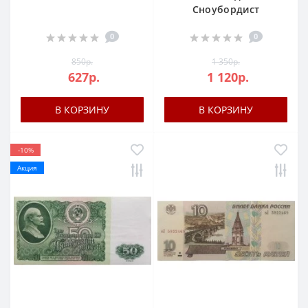
Сноубордист
0
0
850р.
1 350р.
627р.
1 120р.
В КОРЗИНУ
В КОРЗИНУ
-10%
Акция