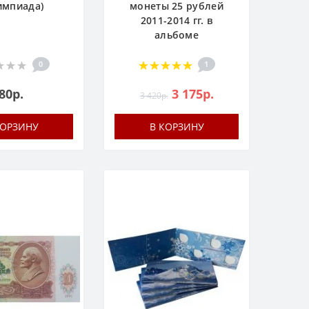
импиада)
монеты 25 рублей
2011-2014 гг. в
альбоме
0
1
80р.
3 175р.
3 420р.
КОРЗИНУ
В КОРЗИНУ