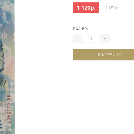
1 120р.
1 350р.
Кол-во:
-
+
В КОРЗИНУ