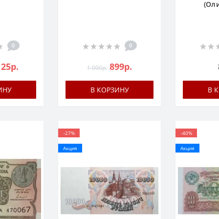
(Ол
0
0
125р.
899р.
1 000р.
ИНУ
В КОРЗИНУ
В 
-27%
-40%
Акция
Акция