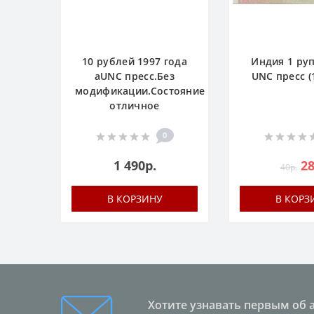
10 рублей 1997 года
Индия 1 ру
аUNC пресс.Без
UNC пресс (
модификации.Состояние
отличное
0
1 490р.
28
40р.
В КОРЗИНУ
В КОРЗ
Хотите узнавать первым об 