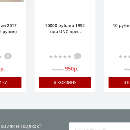
пий 2017
10000 рублей 1992
10 рубл
1 рупия)
года UNC пресc
0
0
р.
950р.
1 300р.
100
ИНУ
В КОРЗИНУ
В 
акциях и скидках?