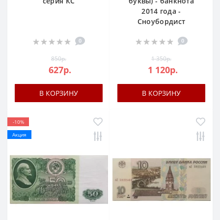
серия КС
буквы) - банкнота
2014 года -
Сноубордист
0
0
850р.
1 350р.
627р.
1 120р.
В КОРЗИНУ
В КОРЗИНУ
-10%
Акция