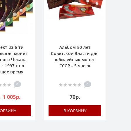
ект из 6-ти
Альбом 50 лет
в для монет
Советской Власти для
ного Чекана
юбилейных монет
 с 1997 г по
СССР - 5 ячеек
ящее время
0
0
1 005р.
70р.
.
КОРЗИНУ
В КОРЗИНУ