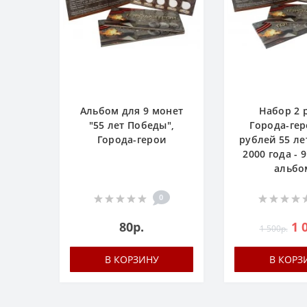
Альбом для 9 монет
Набор 2 
"55 лет Победы",
Города-гер
Города-герои
рублей 55 л
2000 года - 
альбо
0
80р.
1 
1 500р.
В КОРЗИНУ
В КОРЗ