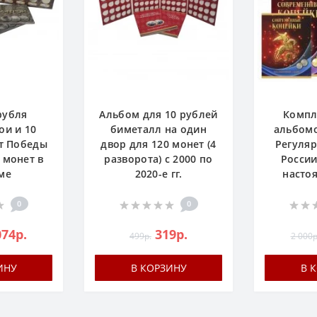
рубля
Альбом для 10 рублей
Компл
ои и 10
биметалл на один
альбомо
ет Победы
двор для 120 монет (4
Регуляр
9 монет в
разворота) с 2000 по
России
ме
2020-е гг.
насто
0
0
074р.
319р.
499р.
2 000р
ИНУ
В КОРЗИНУ
В 