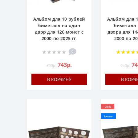
Альбом для 10 рублей
Альбом для 
биметалл на один
биметалл 
двор для 126 монет с
двора для 14
2000-по 2025 гг.
2000 по 20
0
743р.
74
899р.
950р.
В КОРЗИНУ
В КОРЗ
-28%
Акция