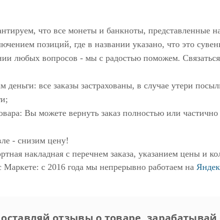
антируем, что все монеты и банкноты, представленные н
ючением позиций, где в названии указано, что это сувен
нии любых вопросов - мы с радостью поможем. Связаться
м деньги: все заказы застрахованы, в случае утери пос
и;
овара: Вы можете вернуть заказ полностью или частично
ле - снизим цену!
ртная накладная с перечнем заказа, указанием цены и ко
с Маркете
: с 2016 года мы непрерывно работаем на
Яндек
 оставляй отзывы о товаре, зарабатывай 