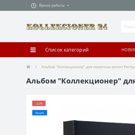
Время работы
Список категорий
НОВИ
Альбом "Коллекционер" для памятных монет Респу
Альбом "Коллекционер" дл
-22%
Акция