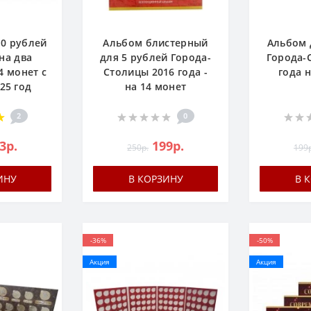
10 рублей
Альбом блистерный
Альбом 
на два
для 5 рублей Города-
Города-
4 монет c
Столицы 2016 года -
года 
25 год
на 14 монет
2
0
3р.
199р.
250р.
199р
ИНУ
В КОРЗИНУ
В 
-36%
-50%
Акция
Акция