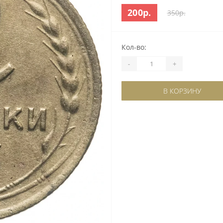
200р.
350р.
Кол-во:
-
+
В КОРЗИНУ