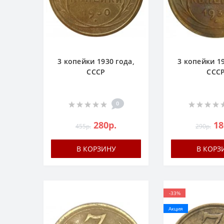
3 копейки 1930 года,
3 копейки 19
СССР
ССС
0
280р.
18
455р.
290р.
В КОРЗИНУ
В КОРЗ
-33%
Акция