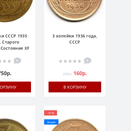
ки СССР 1935
3 копейки 1936 года,
. Старого
СССР
 Состояние XF
0
0
750р.
160р.
240р.
КОРЗИНУ
В КОРЗИНУ
-31%
Акция