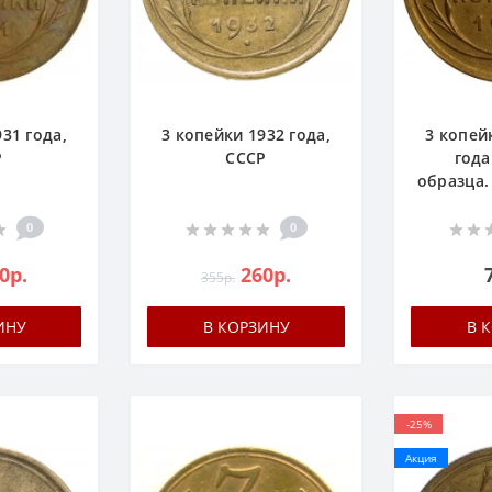
31 года,
3 копейки 1932 года,
3 копей
Р
СССР
года
образца.
0
0
0р.
260р.
355р.
ИНУ
В КОРЗИНУ
В 
-25%
Акция