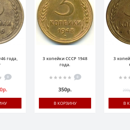
46 года,
3 копейки СССР 1948
3 копей
Р
года.
0
0
0р.
350р.
200р
ИНУ
В КОРЗИНУ
В 