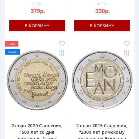
799р.
499р.
379р.
330р.
В КОРЗИНУ
В КОРЗИНУ
-24%
Акция
2 евро 2020 Словения,
2 евро 2015 Словения,
"500 лет со дня
"2000 лет римскому
рождения Адама
поселению Эмона на