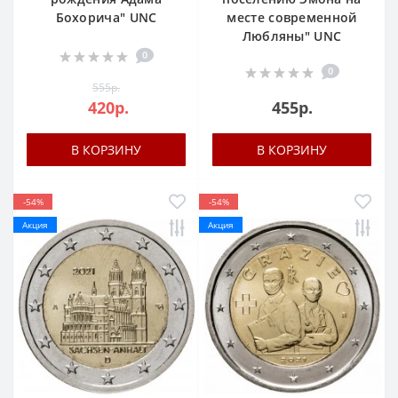
Бохорича" UNC
месте современной
Любляны" UNC
0
0
555р.
420р.
455р.
В КОРЗИНУ
В КОРЗИНУ
-54%
-54%
Акция
Акция