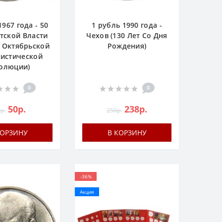
1967 года - 50
1 рубль 1990 года -
тской Власти
Чехов (130 Лет Со Дня
 Октябрьской
Рождения)
истической
олюции)
0
0
50р.
238р.
р.
250р.
КОРЗИНУ
В КОРЗИНУ
-36%
Акция