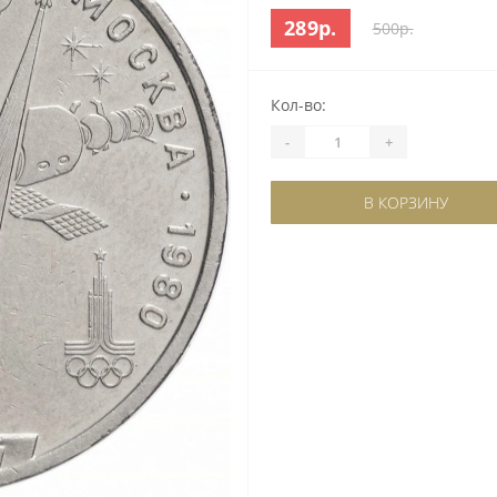
289р.
500р.
Кол-во:
-
+
В КОРЗИНУ