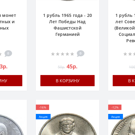
я монет
1 рубль 1965 года - 20
1 рубль 
тных и
Лет Победы Над
лет Сове
ных
Фашистской
(Великой
Германией
Социал
Рев
0
0
3р.
45р.
50р.
100
ИНУ
В КОРЗИНУ
В 
-16%
-12%
Акция
Акция