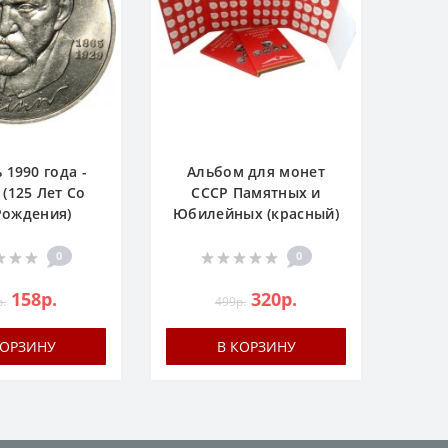
 1990 года -
Альбом для монет
 (125 Лет Со
СССР Памятных и
Рождения)
Юбилейных (красный)
0
0
158р.
320р.
.
499р.
КОРЗИНУ
В КОРЗИНУ