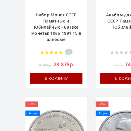
Набор Монет СССР
Альбом дл
Памятных и
СССР Памя
Юбилейных - 68 (все
Юбилей
монеты) 1965-1991 гг. в
альбоме
2
28 875р.
74
35 000р.
950р.
В КОРЗИНУ
В КОРЗ
-5%
-4%
Акция
Акция