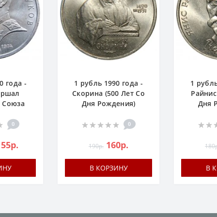
0 года -
1 рубль 1990 года -
1 рубль
аршал
Скорина (500 Лет Со
Райнис
о Союза
Дня Рождения)
Дня 
0
0
155р.
160р.
190р.
180р
ИНУ
В КОРЗИНУ
В 