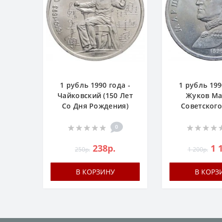
1 рубль 1990 года -
1 рубль 199
Чайковский (150 Лет
Жуков М
Со Дня Рождения)
Советског
0
238р.
1 
250р.
1 200р.
В КОРЗИНУ
В КОРЗ